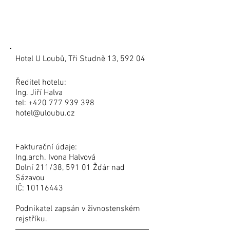
KONTAKT
Hotel U Loubů, Tři Studně 13, 592 04
Ředitel hotelu:
Ing. Jiří Halva
tel:
+420 777 939 398
hotel@uloubu.cz
Fakturační údaje:
Ing.arch. Ivona Halvová
Dolní 211/38, 591 01 Žďár nad
Sázavou
IČ:
10116443
Podnikatel zapsán v živnostenském
rejstříku.